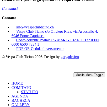
Contattaci
Contatto
info@vespaclubticino.ch
Vespa Club Ticino c/o Oliviero Riva, via Arbostello 4,
6946 Ponte Capriasca
Conto corrente Postale 65-7834-1 - IBAN CH32 0900
0000 6500 7834 1
PDF QR Cedola di versamento
© Vespa Club Ticino 2026. Design by
gargadesign
Mobile Menu Toggle
HOME
COMITATO
STATUTO
AGENDA
BACHECA
GALLERY