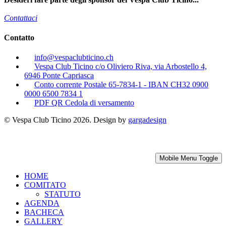
Contattaci
Contatto
info@vespaclubticino.ch
Vespa Club Ticino c/o Oliviero Riva, via Arbostello 4,
6946 Ponte Capriasca
Conto corrente Postale 65-7834-1 - IBAN CH32 0900
0000 6500 7834 1
PDF QR Cedola di versamento
© Vespa Club Ticino 2026. Design by
gargadesign
Mobile Menu Toggle
HOME
COMITATO
STATUTO
AGENDA
BACHECA
GALLERY