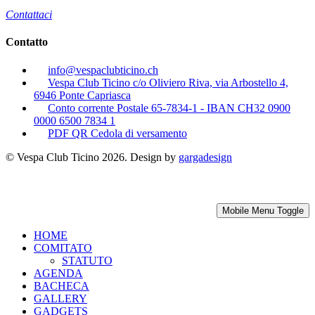
Contattaci
Contatto
info@vespaclubticino.ch
Vespa Club Ticino c/o Oliviero Riva, via Arbostello 4,
6946 Ponte Capriasca
Conto corrente Postale 65-7834-1 - IBAN CH32 0900
0000 6500 7834 1
PDF QR Cedola di versamento
© Vespa Club Ticino 2026. Design by
gargadesign
Mobile Menu Toggle
HOME
COMITATO
STATUTO
AGENDA
BACHECA
GALLERY
GADGETS