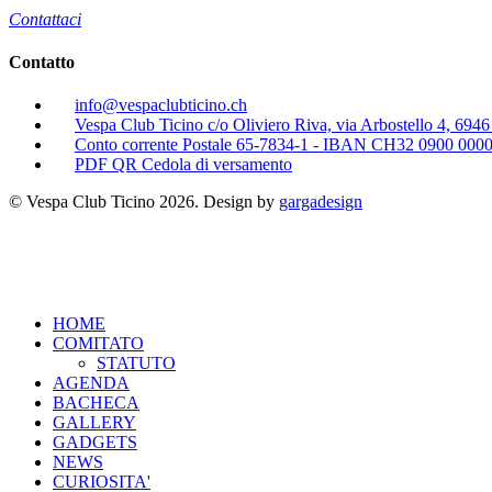
Contattaci
Contatto
info@vespaclubticino.ch
Vespa Club Ticino c/o Oliviero Riva, via Arbostello 4, 694
Conto corrente Postale 65-7834-1 - IBAN CH32 0900 000
PDF QR Cedola di versamento
© Vespa Club Ticino 2026. Design by
gargadesign
HOME
COMITATO
STATUTO
AGENDA
BACHECA
GALLERY
GADGETS
NEWS
CURIOSITA'