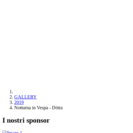
GALLERY
2019
Notturna in Vespa - Dötra
I nostri sponsor