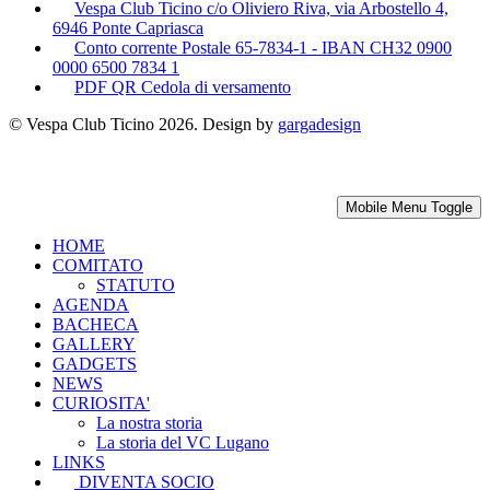
Vespa Club Ticino c/o Oliviero Riva, via Arbostello 4,
6946 Ponte Capriasca
Conto corrente Postale 65-7834-1 - IBAN CH32 0900
0000 6500 7834 1
PDF QR Cedola di versamento
© Vespa Club Ticino 2026. Design by
gargadesign
Mobile Menu Toggle
HOME
COMITATO
STATUTO
AGENDA
BACHECA
GALLERY
GADGETS
NEWS
CURIOSITA'
La nostra storia
La storia del VC Lugano
LINKS
DIVENTA SOCIO